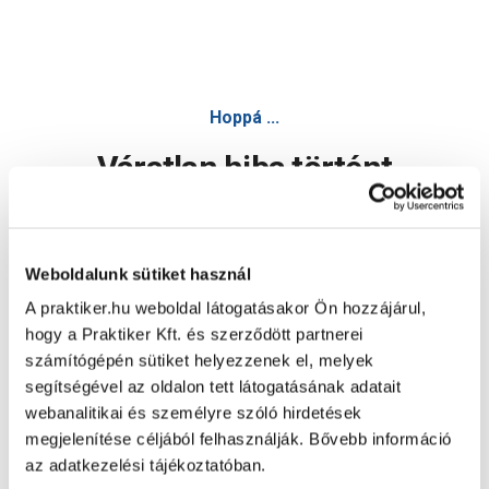
Hoppá ...
Váratlan hiba történt
Dolgozunk a hiba javításán. Egy kis türelmet kérünk.
Weboldalunk sütiket használ
A praktiker.hu weboldal látogatásakor Ön hozzájárul,
Oldal újratöltése
hogy a Praktiker Kft. és szerződött partnerei
számítógépén sütiket helyezzenek el, melyek
segítségével az oldalon tett látogatásának adatait
webanalitikai és személyre szóló hirdetések
megjelenítése céljából felhasználják. Bővebb információ
az adatkezelési tájékoztatóban.