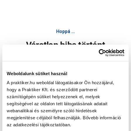
Hoppá ...
Váratlan hiba történt
Dolgozunk a hiba javításán. Egy kis türelmet kérünk.
Weboldalunk sütiket használ
A praktiker.hu weboldal látogatásakor Ön hozzájárul,
Oldal újratöltése
hogy a Praktiker Kft. és szerződött partnerei
számítógépén sütiket helyezzenek el, melyek
segítségével az oldalon tett látogatásának adatait
webanalitikai és személyre szóló hirdetések
megjelenítése céljából felhasználják. Bővebb információ
az adatkezelési tájékoztatóban.