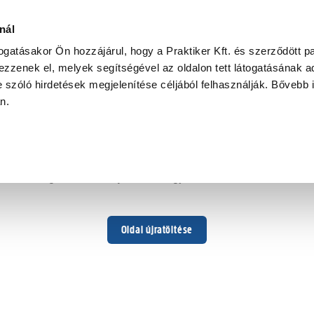
nál
togatásakor Ön hozzájárul, hogy a Praktiker Kft. és szerződött pa
zzenek el, melyek segítségével az oldalon tett látogatásának ad
 szóló hirdetések megjelenítése céljából felhasználják. Bővebb 
Hoppá ...
an.
Váratlan hiba történt
Dolgozunk a hiba javításán. Egy kis türelmet kérünk.
Oldal újratöltése