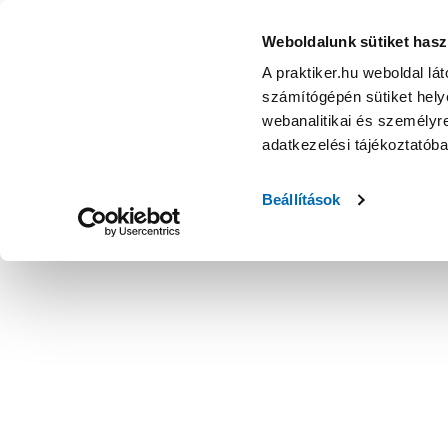
Weboldalunk sütiket hasz
A praktiker.hu weboldal lá
számítógépén sütiket helye
webanalitikai és személyre
adatkezelési tájékoztatób
Beállítások