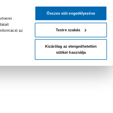
Összes süti engedélyezése
rtnerei
atait
Testre szabás
információ az
Kizárólag az elengedhetetlen
sütiket használja