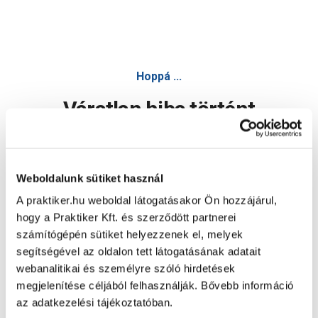
Hoppá ...
Váratlan hiba történt
Dolgozunk a hiba javításán. Egy kis türelmet kérünk.
Weboldalunk sütiket használ
A praktiker.hu weboldal látogatásakor Ön hozzájárul,
Oldal újratöltése
hogy a Praktiker Kft. és szerződött partnerei
számítógépén sütiket helyezzenek el, melyek
segítségével az oldalon tett látogatásának adatait
webanalitikai és személyre szóló hirdetések
megjelenítése céljából felhasználják. Bővebb információ
az adatkezelési tájékoztatóban.