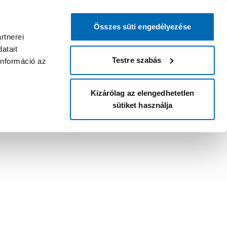
Összes süti engedélyezése
rtnerei
atait
Testre szabás
információ az
Kizárólag az elengedhetetlen
sütiket használja