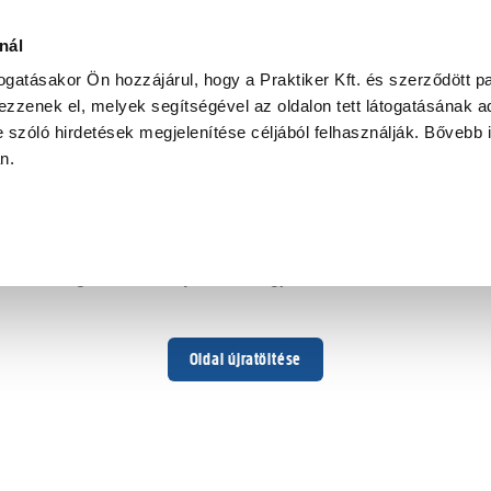
nál
togatásakor Ön hozzájárul, hogy a Praktiker Kft. és szerződött pa
zzenek el, melyek segítségével az oldalon tett látogatásának ad
 szóló hirdetések megjelenítése céljából felhasználják. Bővebb 
Hoppá ...
an.
Váratlan hiba történt
Dolgozunk a hiba javításán. Egy kis türelmet kérünk.
Oldal újratöltése