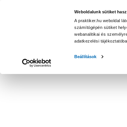
Weboldalunk sütiket hasz
A praktiker.hu weboldal lá
számítógépén sütiket helye
webanalitikai és személyre
adatkezelési tájékoztatób
Beállítások