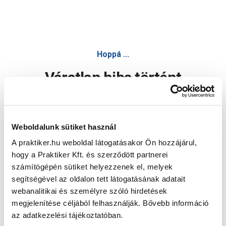
Hoppá ...
Váratlan hiba történt
Dolgozunk a hiba javításán. Egy kis türelmet kérünk.
Weboldalunk sütiket használ
A praktiker.hu weboldal látogatásakor Ön hozzájárul,
Oldal újratöltése
hogy a Praktiker Kft. és szerződött partnerei
számítógépén sütiket helyezzenek el, melyek
segítségével az oldalon tett látogatásának adatait
webanalitikai és személyre szóló hirdetések
megjelenítése céljából felhasználják. Bővebb információ
az adatkezelési tájékoztatóban.