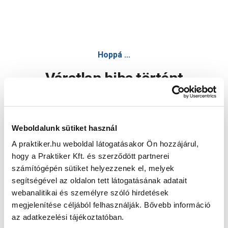
Hoppá ...
Váratlan hiba történt
Dolgozunk a hiba javításán. Egy kis türelmet kérünk.
Weboldalunk sütiket használ
A praktiker.hu weboldal látogatásakor Ön hozzájárul,
Oldal újratöltése
hogy a Praktiker Kft. és szerződött partnerei
számítógépén sütiket helyezzenek el, melyek
segítségével az oldalon tett látogatásának adatait
webanalitikai és személyre szóló hirdetések
megjelenítése céljából felhasználják. Bővebb információ
az adatkezelési tájékoztatóban.