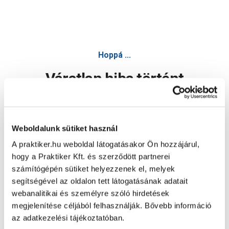
Hoppá ...
Váratlan hiba történt
Dolgozunk a hiba javításán. Egy kis türelmet kérünk.
Weboldalunk sütiket használ
A praktiker.hu weboldal látogatásakor Ön hozzájárul,
Oldal újratöltése
hogy a Praktiker Kft. és szerződött partnerei
számítógépén sütiket helyezzenek el, melyek
segítségével az oldalon tett látogatásának adatait
webanalitikai és személyre szóló hirdetések
megjelenítése céljából felhasználják. Bővebb információ
az adatkezelési tájékoztatóban.