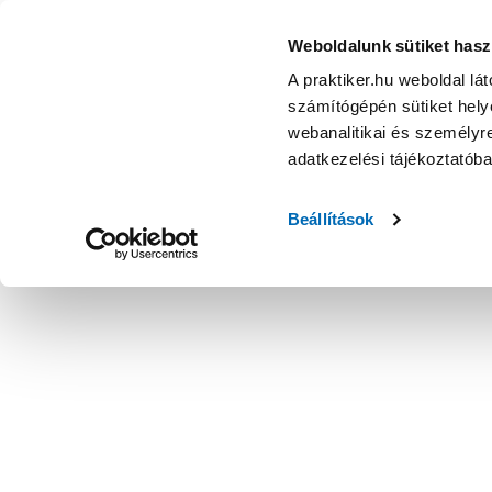
Weboldalunk sütiket hasz
A praktiker.hu weboldal lá
számítógépén sütiket helye
webanalitikai és személyre
adatkezelési tájékoztatób
Beállítások