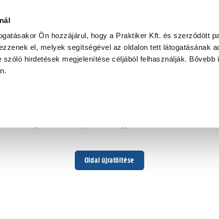
nál
togatásakor Ön hozzájárul, hogy a Praktiker Kft. és szerződött pa
zzenek el, melyek segítségével az oldalon tett látogatásának ad
 szóló hirdetések megjelenítése céljából felhasználják. Bővebb 
Hoppá ...
an.
Váratlan hiba történt
Dolgozunk a hiba javításán. Egy kis türelmet kérünk.
Oldal újratöltése