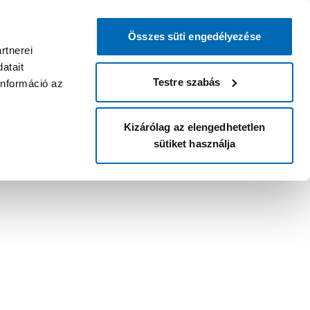
Összes süti engedélyezése
rtnerei
atait
Testre szabás
információ az
Kizárólag az elengedhetetlen
sütiket használja