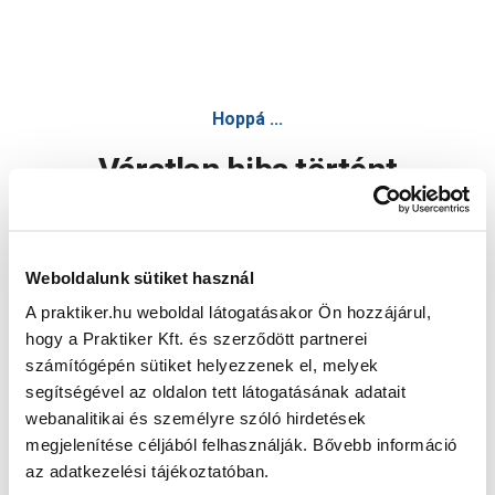
Hoppá ...
Váratlan hiba történt
Dolgozunk a hiba javításán. Egy kis türelmet kérünk.
Weboldalunk sütiket használ
A praktiker.hu weboldal látogatásakor Ön hozzájárul,
Oldal újratöltése
hogy a Praktiker Kft. és szerződött partnerei
számítógépén sütiket helyezzenek el, melyek
segítségével az oldalon tett látogatásának adatait
webanalitikai és személyre szóló hirdetések
megjelenítése céljából felhasználják. Bővebb információ
az adatkezelési tájékoztatóban.