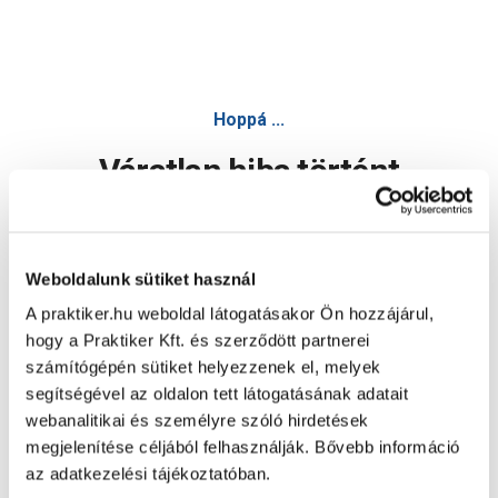
Hoppá ...
Váratlan hiba történt
Dolgozunk a hiba javításán. Egy kis türelmet kérünk.
Weboldalunk sütiket használ
A praktiker.hu weboldal látogatásakor Ön hozzájárul,
Oldal újratöltése
hogy a Praktiker Kft. és szerződött partnerei
számítógépén sütiket helyezzenek el, melyek
segítségével az oldalon tett látogatásának adatait
webanalitikai és személyre szóló hirdetések
megjelenítése céljából felhasználják. Bővebb információ
az adatkezelési tájékoztatóban.