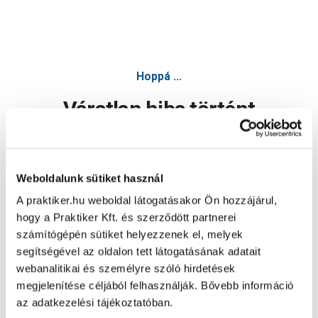
Hoppá ...
Váratlan hiba történt
Dolgozunk a hiba javításán. Egy kis türelmet kérünk.
Weboldalunk sütiket használ
A praktiker.hu weboldal látogatásakor Ön hozzájárul,
Oldal újratöltése
hogy a Praktiker Kft. és szerződött partnerei
számítógépén sütiket helyezzenek el, melyek
segítségével az oldalon tett látogatásának adatait
webanalitikai és személyre szóló hirdetések
megjelenítése céljából felhasználják. Bővebb információ
az adatkezelési tájékoztatóban.