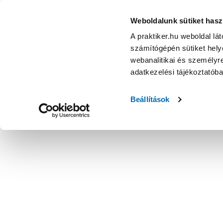
Weboldalunk sütiket hasz
A praktiker.hu weboldal lá
számítógépén sütiket helye
webanalitikai és személyre
adatkezelési tájékoztatób
Beállítások