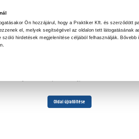
nál
togatásakor Ön hozzájárul, hogy a Praktiker Kft. és szerződött pa
zzenek el, melyek segítségével az oldalon tett látogatásának ad
 szóló hirdetések megjelenítése céljából felhasználják. Bővebb 
Hoppá ...
an.
Váratlan hiba történt
Dolgozunk a hiba javításán. Egy kis türelmet kérünk.
Oldal újratöltése