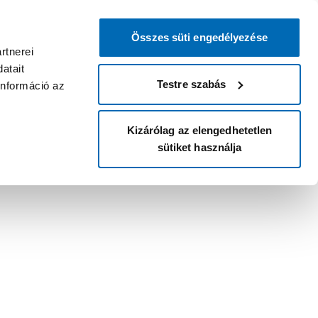
Összes süti engedélyezése
rtnerei
atait
Testre szabás
információ az
Kizárólag az elengedhetetlen
sütiket használja