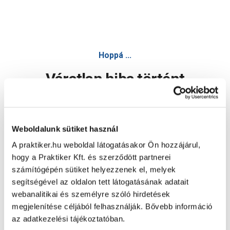
Hoppá ...
Váratlan hiba történt
Dolgozunk a hiba javításán. Egy kis türelmet kérünk.
Weboldalunk sütiket használ
A praktiker.hu weboldal látogatásakor Ön hozzájárul,
Oldal újratöltése
hogy a Praktiker Kft. és szerződött partnerei
számítógépén sütiket helyezzenek el, melyek
segítségével az oldalon tett látogatásának adatait
webanalitikai és személyre szóló hirdetések
megjelenítése céljából felhasználják. Bővebb információ
az adatkezelési tájékoztatóban.