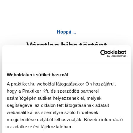
Hoppá ...
Váratlan hiba történt
Dolgozunk a hiba javításán. Egy kis türelmet kérünk.
Weboldalunk sütiket használ
A praktiker.hu weboldal látogatásakor Ön hozzájárul,
Oldal újratöltése
hogy a Praktiker Kft. és szerződött partnerei
számítógépén sütiket helyezzenek el, melyek
segítségével az oldalon tett látogatásának adatait
webanalitikai és személyre szóló hirdetések
megjelenítése céljából felhasználják. Bővebb információ
az adatkezelési tájékoztatóban.