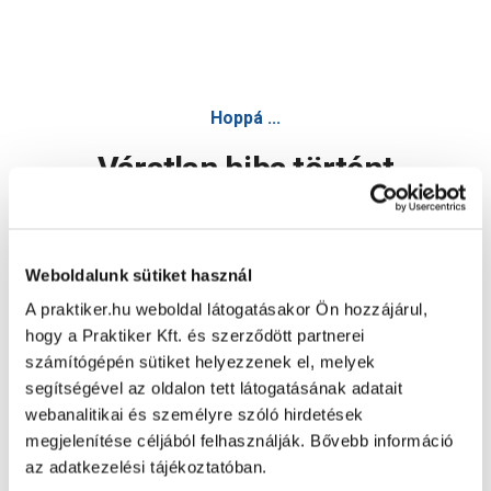
Hoppá ...
Váratlan hiba történt
Dolgozunk a hiba javításán. Egy kis türelmet kérünk.
Weboldalunk sütiket használ
A praktiker.hu weboldal látogatásakor Ön hozzájárul,
Oldal újratöltése
hogy a Praktiker Kft. és szerződött partnerei
számítógépén sütiket helyezzenek el, melyek
segítségével az oldalon tett látogatásának adatait
webanalitikai és személyre szóló hirdetések
megjelenítése céljából felhasználják. Bővebb információ
az adatkezelési tájékoztatóban.