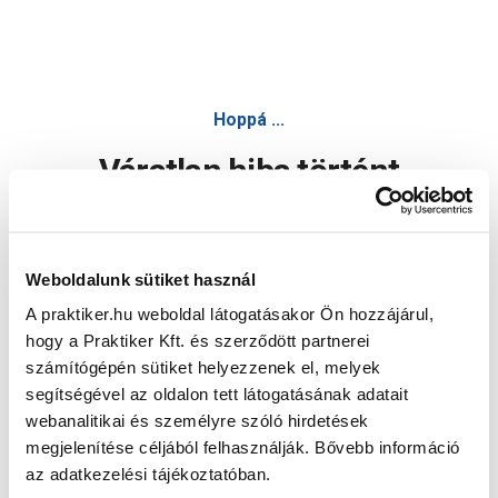
Hoppá ...
Váratlan hiba történt
Dolgozunk a hiba javításán. Egy kis türelmet kérünk.
Weboldalunk sütiket használ
A praktiker.hu weboldal látogatásakor Ön hozzájárul,
Oldal újratöltése
hogy a Praktiker Kft. és szerződött partnerei
számítógépén sütiket helyezzenek el, melyek
segítségével az oldalon tett látogatásának adatait
webanalitikai és személyre szóló hirdetések
megjelenítése céljából felhasználják. Bővebb információ
az adatkezelési tájékoztatóban.