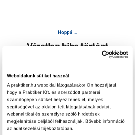
Hoppá ...
Váratlan hiba történt
Dolgozunk a hiba javításán. Egy kis türelmet kérünk.
Weboldalunk sütiket használ
A praktiker.hu weboldal látogatásakor Ön hozzájárul,
Oldal újratöltése
hogy a Praktiker Kft. és szerződött partnerei
számítógépén sütiket helyezzenek el, melyek
segítségével az oldalon tett látogatásának adatait
webanalitikai és személyre szóló hirdetések
megjelenítése céljából felhasználják. Bővebb információ
az adatkezelési tájékoztatóban.