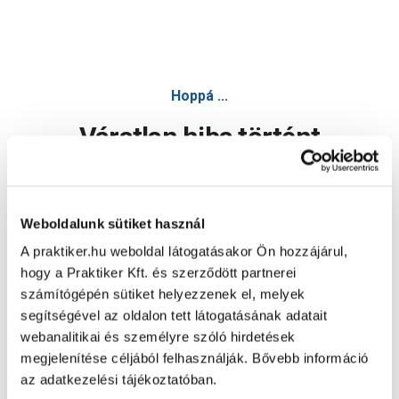
Discovery fagyálló 60x60cm bézs matt gres teraszlap - Külté
Hoppá ...
Váratlan hiba történt
Dolgozunk a hiba javításán. Egy kis türelmet kérünk.
Weboldalunk sütiket használ
A praktiker.hu weboldal látogatásakor Ön hozzájárul,
Oldal újratöltése
hogy a Praktiker Kft. és szerződött partnerei
számítógépén sütiket helyezzenek el, melyek
segítségével az oldalon tett látogatásának adatait
webanalitikai és személyre szóló hirdetések
megjelenítése céljából felhasználják. Bővebb információ
az adatkezelési tájékoztatóban.