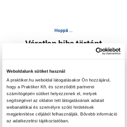
Hoppá ...
Váratlan hiba történt
Dolgozunk a hiba javításán. Egy kis türelmet kérünk.
Weboldalunk sütiket használ
A praktiker.hu weboldal látogatásakor Ön hozzájárul,
Oldal újratöltése
hogy a Praktiker Kft. és szerződött partnerei
számítógépén sütiket helyezzenek el, melyek
segítségével az oldalon tett látogatásának adatait
webanalitikai és személyre szóló hirdetések
megjelenítése céljából felhasználják. Bővebb információ
az adatkezelési tájékoztatóban.