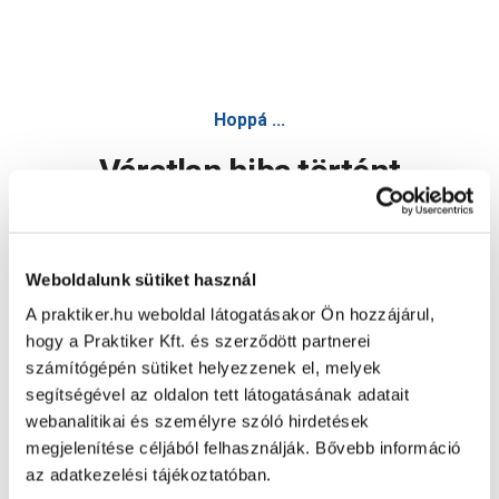
Hoppá ...
Váratlan hiba történt
Dolgozunk a hiba javításán. Egy kis türelmet kérünk.
Weboldalunk sütiket használ
A praktiker.hu weboldal látogatásakor Ön hozzájárul,
Oldal újratöltése
hogy a Praktiker Kft. és szerződött partnerei
számítógépén sütiket helyezzenek el, melyek
segítségével az oldalon tett látogatásának adatait
webanalitikai és személyre szóló hirdetések
megjelenítése céljából felhasználják. Bővebb információ
az adatkezelési tájékoztatóban.