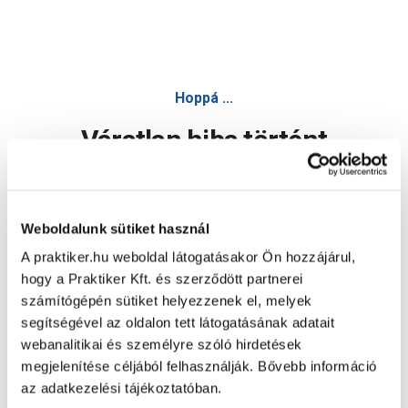
Hoppá ...
Váratlan hiba történt
Dolgozunk a hiba javításán. Egy kis türelmet kérünk.
Weboldalunk sütiket használ
A praktiker.hu weboldal látogatásakor Ön hozzájárul,
Oldal újratöltése
hogy a Praktiker Kft. és szerződött partnerei
számítógépén sütiket helyezzenek el, melyek
segítségével az oldalon tett látogatásának adatait
webanalitikai és személyre szóló hirdetések
megjelenítése céljából felhasználják. Bővebb információ
az adatkezelési tájékoztatóban.