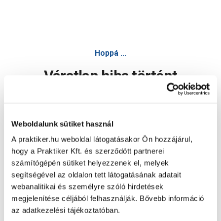
Hoppá ...
Váratlan hiba történt
Dolgozunk a hiba javításán. Egy kis türelmet kérünk.
Weboldalunk sütiket használ
A praktiker.hu weboldal látogatásakor Ön hozzájárul,
Oldal újratöltése
hogy a Praktiker Kft. és szerződött partnerei
számítógépén sütiket helyezzenek el, melyek
segítségével az oldalon tett látogatásának adatait
webanalitikai és személyre szóló hirdetések
megjelenítése céljából felhasználják. Bővebb információ
az adatkezelési tájékoztatóban.