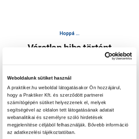
Hoppá ...
Váratlan hiba történt
Dolgozunk a hiba javításán. Egy kis türelmet kérünk.
Weboldalunk sütiket használ
A praktiker.hu weboldal látogatásakor Ön hozzájárul,
Oldal újratöltése
hogy a Praktiker Kft. és szerződött partnerei
számítógépén sütiket helyezzenek el, melyek
segítségével az oldalon tett látogatásának adatait
webanalitikai és személyre szóló hirdetések
megjelenítése céljából felhasználják. Bővebb információ
az adatkezelési tájékoztatóban.