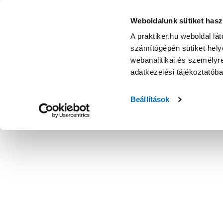
Weboldalunk sütiket hasz
A praktiker.hu weboldal lá
számítógépén sütiket helye
webanalitikai és személyre
adatkezelési tájékoztatób
Beállítások