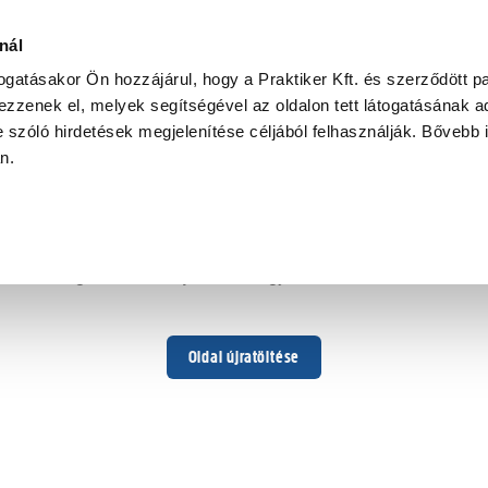
nál
togatásakor Ön hozzájárul, hogy a Praktiker Kft. és szerződött pa
zzenek el, melyek segítségével az oldalon tett látogatásának ad
 szóló hirdetések megjelenítése céljából felhasználják. Bővebb 
Hoppá ...
an.
Váratlan hiba történt
Dolgozunk a hiba javításán. Egy kis türelmet kérünk.
Oldal újratöltése