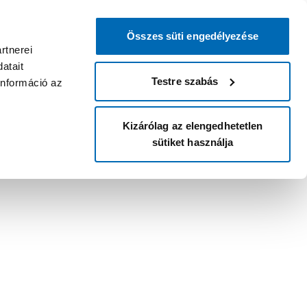
Összes süti engedélyezése
rtnerei
atait
Testre szabás
információ az
Kizárólag az elengedhetetlen
sütiket használja