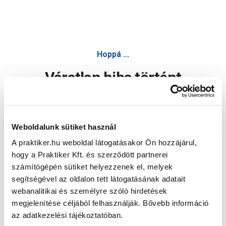
Hoppá ...
Váratlan hiba történt
Dolgozunk a hiba javításán. Egy kis türelmet kérünk.
Weboldalunk sütiket használ
A praktiker.hu weboldal látogatásakor Ön hozzájárul,
Oldal újratöltése
hogy a Praktiker Kft. és szerződött partnerei
számítógépén sütiket helyezzenek el, melyek
segítségével az oldalon tett látogatásának adatait
webanalitikai és személyre szóló hirdetések
megjelenítése céljából felhasználják. Bővebb információ
az adatkezelési tájékoztatóban.