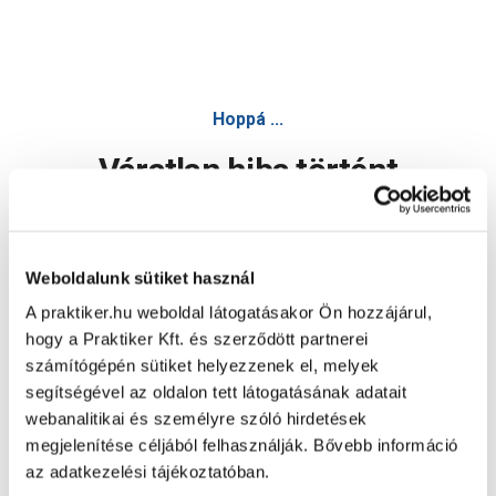
Hoppá ...
Váratlan hiba történt
Dolgozunk a hiba javításán. Egy kis türelmet kérünk.
Weboldalunk sütiket használ
A praktiker.hu weboldal látogatásakor Ön hozzájárul,
Oldal újratöltése
hogy a Praktiker Kft. és szerződött partnerei
számítógépén sütiket helyezzenek el, melyek
segítségével az oldalon tett látogatásának adatait
webanalitikai és személyre szóló hirdetések
megjelenítése céljából felhasználják. Bővebb információ
az adatkezelési tájékoztatóban.