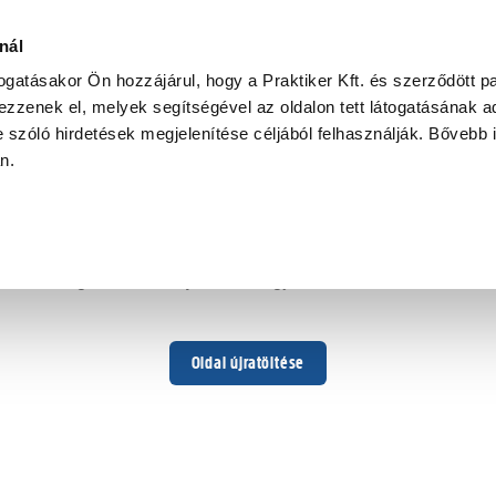
nál
togatásakor Ön hozzájárul, hogy a Praktiker Kft. és szerződött pa
zzenek el, melyek segítségével az oldalon tett látogatásának ad
 szóló hirdetések megjelenítése céljából felhasználják. Bővebb 
Hoppá ...
an.
Váratlan hiba történt
Dolgozunk a hiba javításán. Egy kis türelmet kérünk.
Oldal újratöltése