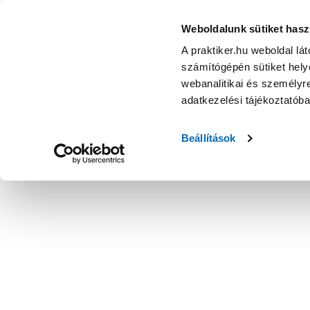
Weboldalunk sütiket hasz
A praktiker.hu weboldal lá
számítógépén sütiket helye
webanalitikai és személyre
adatkezelési tájékoztatób
Beállítások