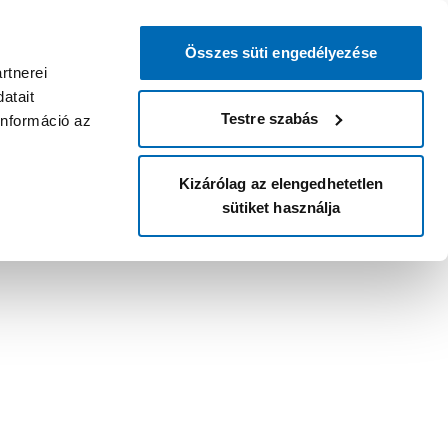
Összes süti engedélyezése
rtnerei
atait
Testre szabás
információ az
Kizárólag az elengedhetetlen
sütiket használja