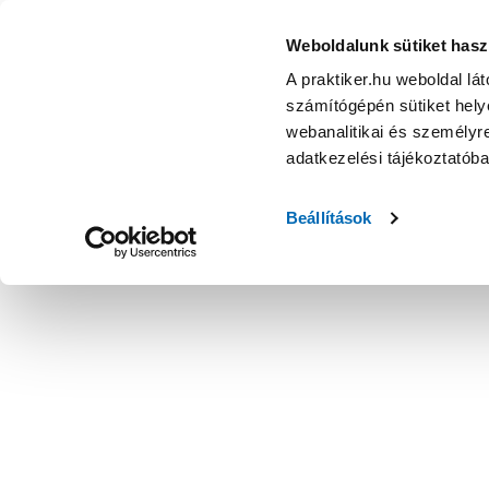
Weboldalunk sütiket hasz
A praktiker.hu weboldal lá
számítógépén sütiket helye
webanalitikai és személyre
adatkezelési tájékoztatób
Beállítások