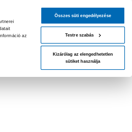
Összes süti engedélyezése
rtnerei
atait
Testre szabás
információ az
Kizárólag az elengedhetetlen
sütiket használja