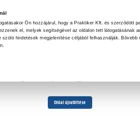
nál
togatásakor Ön hozzájárul, hogy a Praktiker Kft. és szerződött pa
zzenek el, melyek segítségével az oldalon tett látogatásának ad
 szóló hirdetések megjelenítése céljából felhasználják. Bővebb 
Hoppá ...
an.
Váratlan hiba történt
Dolgozunk a hiba javításán. Egy kis türelmet kérünk.
Oldal újratöltése