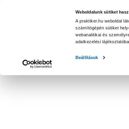
Weboldalunk sütiket hasz
A praktiker.hu weboldal lá
számítógépén sütiket helye
webanalitikai és személyre
adatkezelési tájékoztatób
Beállítások