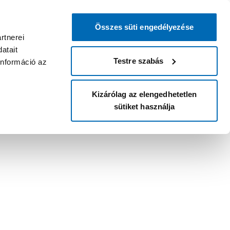
Összes süti engedélyezése
rtnerei
atait
Testre szabás
információ az
Kizárólag az elengedhetetlen
sütiket használja