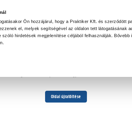
nál
togatásakor Ön hozzájárul, hogy a Praktiker Kft. és szerződött pa
zzenek el, melyek segítségével az oldalon tett látogatásának ad
 szóló hirdetések megjelenítése céljából felhasználják. Bővebb 
Hoppá ...
an.
Váratlan hiba történt
Dolgozunk a hiba javításán. Egy kis türelmet kérünk.
Oldal újratöltése