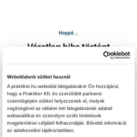
Hoppá ...
Váratlan hiba történt
Dolgozunk a hiba javításán. Egy kis türelmet kérünk.
Weboldalunk sütiket használ
A praktiker.hu weboldal látogatásakor Ön hozzájárul,
Oldal újratöltése
hogy a Praktiker Kft. és szerződött partnerei
számítógépén sütiket helyezzenek el, melyek
segítségével az oldalon tett látogatásának adatait
webanalitikai és személyre szóló hirdetések
megjelenítése céljából felhasználják. Bővebb információ
az adatkezelési tájékoztatóban.