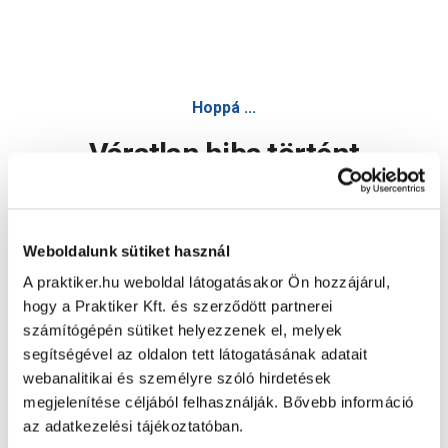
Hoppá ...
Váratlan hiba történt
Dolgozunk a hiba javításán. Egy kis türelmet kérünk.
Weboldalunk sütiket használ
A praktiker.hu weboldal látogatásakor Ön hozzájárul,
Oldal újratöltése
hogy a Praktiker Kft. és szerződött partnerei
számítógépén sütiket helyezzenek el, melyek
segítségével az oldalon tett látogatásának adatait
webanalitikai és személyre szóló hirdetések
megjelenítése céljából felhasználják. Bővebb információ
az adatkezelési tájékoztatóban.