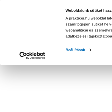
Weboldalunk sütiket hasz
A praktiker.hu weboldal lá
számítógépén sütiket helye
webanalitikai és személyre
adatkezelési tájékoztatób
Beállítások