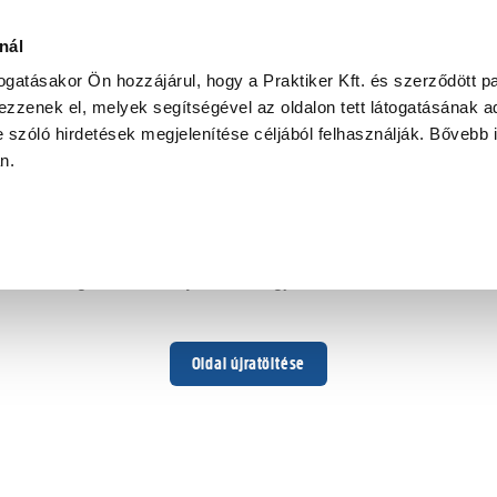
nál
togatásakor Ön hozzájárul, hogy a Praktiker Kft. és szerződött pa
zzenek el, melyek segítségével az oldalon tett látogatásának ad
 szóló hirdetések megjelenítése céljából felhasználják. Bővebb 
Hoppá ...
an.
Váratlan hiba történt
Dolgozunk a hiba javításán. Egy kis türelmet kérünk.
Oldal újratöltése