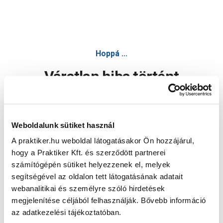
Hoppá ...
Váratlan hiba történt
Dolgozunk a hiba javításán. Egy kis türelmet kérünk.
Weboldalunk sütiket használ
A praktiker.hu weboldal látogatásakor Ön hozzájárul,
Oldal újratöltése
hogy a Praktiker Kft. és szerződött partnerei
számítógépén sütiket helyezzenek el, melyek
segítségével az oldalon tett látogatásának adatait
webanalitikai és személyre szóló hirdetések
megjelenítése céljából felhasználják. Bővebb információ
az adatkezelési tájékoztatóban.