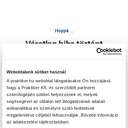
Hoppá ...
Váratlan hiba történt
Dolgozunk a hiba javításán. Egy kis türelmet kérünk.
Weboldalunk sütiket használ
A praktiker.hu weboldal látogatásakor Ön hozzájárul,
Oldal újratöltése
hogy a Praktiker Kft. és szerződött partnerei
számítógépén sütiket helyezzenek el, melyek
segítségével az oldalon tett látogatásának adatait
webanalitikai és személyre szóló hirdetések
megjelenítése céljából felhasználják. Bővebb információ
az adatkezelési tájékoztatóban.