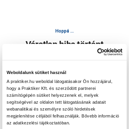
Hoppá ...
Váratlan hiba történt
Dolgozunk a hiba javításán. Egy kis türelmet kérünk.
Weboldalunk sütiket használ
A praktiker.hu weboldal látogatásakor Ön hozzájárul,
Oldal újratöltése
hogy a Praktiker Kft. és szerződött partnerei
számítógépén sütiket helyezzenek el, melyek
segítségével az oldalon tett látogatásának adatait
webanalitikai és személyre szóló hirdetések
megjelenítése céljából felhasználják. Bővebb információ
az adatkezelési tájékoztatóban.