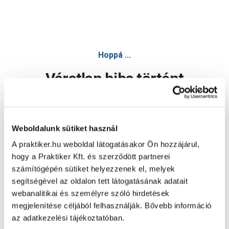
Hoppá ...
Váratlan hiba történt
Dolgozunk a hiba javításán. Egy kis türelmet kérünk.
Weboldalunk sütiket használ
A praktiker.hu weboldal látogatásakor Ön hozzájárul,
Oldal újratöltése
hogy a Praktiker Kft. és szerződött partnerei
számítógépén sütiket helyezzenek el, melyek
segítségével az oldalon tett látogatásának adatait
webanalitikai és személyre szóló hirdetések
megjelenítése céljából felhasználják. Bővebb információ
az adatkezelési tájékoztatóban.