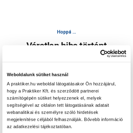
Hoppá ...
Váratlan hiba történt
Dolgozunk a hiba javításán. Egy kis türelmet kérünk.
Weboldalunk sütiket használ
A praktiker.hu weboldal látogatásakor Ön hozzájárul,
Oldal újratöltése
hogy a Praktiker Kft. és szerződött partnerei
számítógépén sütiket helyezzenek el, melyek
segítségével az oldalon tett látogatásának adatait
webanalitikai és személyre szóló hirdetések
megjelenítése céljából felhasználják. Bővebb információ
az adatkezelési tájékoztatóban.