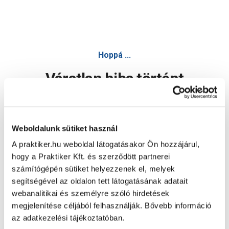
Hoppá ...
Váratlan hiba történt
Dolgozunk a hiba javításán. Egy kis türelmet kérünk.
Weboldalunk sütiket használ
A praktiker.hu weboldal látogatásakor Ön hozzájárul,
Oldal újratöltése
hogy a Praktiker Kft. és szerződött partnerei
számítógépén sütiket helyezzenek el, melyek
segítségével az oldalon tett látogatásának adatait
webanalitikai és személyre szóló hirdetések
megjelenítése céljából felhasználják. Bővebb információ
az adatkezelési tájékoztatóban.