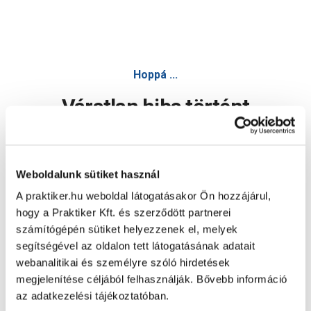
Hoppá ...
Váratlan hiba történt
Dolgozunk a hiba javításán. Egy kis türelmet kérünk.
Weboldalunk sütiket használ
A praktiker.hu weboldal látogatásakor Ön hozzájárul,
Oldal újratöltése
hogy a Praktiker Kft. és szerződött partnerei
számítógépén sütiket helyezzenek el, melyek
segítségével az oldalon tett látogatásának adatait
webanalitikai és személyre szóló hirdetések
megjelenítése céljából felhasználják. Bővebb információ
az adatkezelési tájékoztatóban.