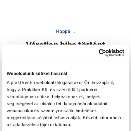
Hoppá ...
Váratlan hiba történt
Dolgozunk a hiba javításán. Egy kis türelmet kérünk.
Weboldalunk sütiket használ
A praktiker.hu weboldal látogatásakor Ön hozzájárul,
Oldal újratöltése
hogy a Praktiker Kft. és szerződött partnerei
számítógépén sütiket helyezzenek el, melyek
segítségével az oldalon tett látogatásának adatait
webanalitikai és személyre szóló hirdetések
megjelenítése céljából felhasználják. Bővebb információ
az adatkezelési tájékoztatóban.