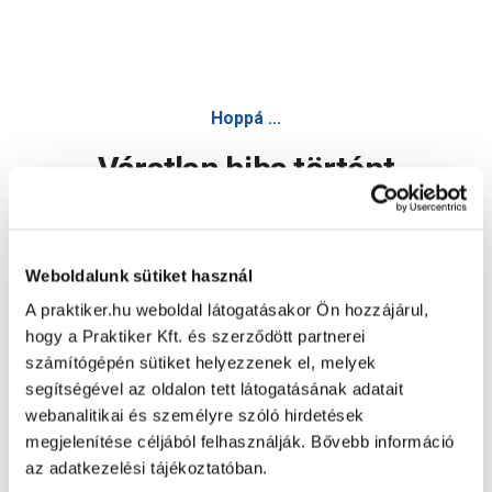
Hoppá ...
Váratlan hiba történt
Dolgozunk a hiba javításán. Egy kis türelmet kérünk.
Weboldalunk sütiket használ
A praktiker.hu weboldal látogatásakor Ön hozzájárul,
Oldal újratöltése
hogy a Praktiker Kft. és szerződött partnerei
számítógépén sütiket helyezzenek el, melyek
segítségével az oldalon tett látogatásának adatait
webanalitikai és személyre szóló hirdetések
megjelenítése céljából felhasználják. Bővebb információ
az adatkezelési tájékoztatóban.