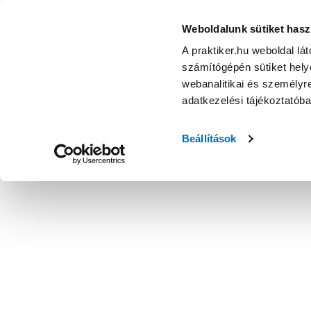
Weboldalunk sütiket hasz
A praktiker.hu weboldal lá
számítógépén sütiket helye
webanalitikai és személyre
adatkezelési tájékoztatób
Beállítások