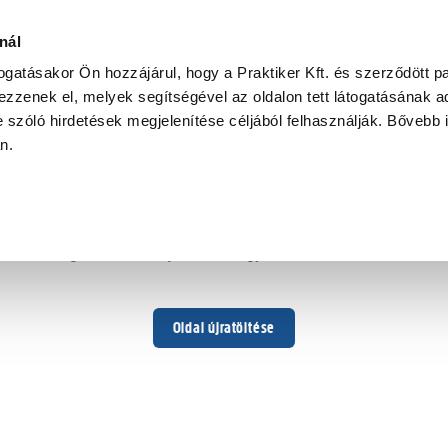
nál
togatásakor Ön hozzájárul, hogy a Praktiker Kft. és szerződött pa
zzenek el, melyek segítségével az oldalon tett látogatásának ad
 szóló hirdetések megjelenítése céljából felhasználják. Bővebb 
Hoppá ...
an.
Váratlan hiba történt
Dolgozunk a hiba javításán. Egy kis türelmet kérünk.
Oldal újratöltése