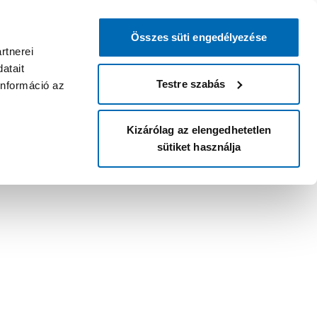
Összes süti engedélyezése
rtnerei
atait
Testre szabás
információ az
Kizárólag az elengedhetetlen
sütiket használja