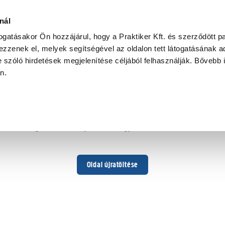
nál
togatásakor Ön hozzájárul, hogy a Praktiker Kft. és szerződött pa
zzenek el, melyek segítségével az oldalon tett látogatásának ad
 szóló hirdetések megjelenítése céljából felhasználják. Bővebb 
Hoppá ...
an.
Váratlan hiba történt
Dolgozunk a hiba javításán. Egy kis türelmet kérünk.
Oldal újratöltése