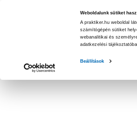
Weboldalunk sütiket hasz
A praktiker.hu weboldal lá
számítógépén sütiket helye
webanalitikai és személyre
adatkezelési tájékoztatób
Beállítások