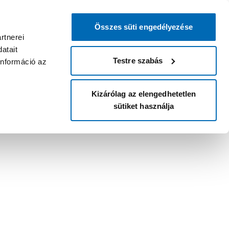
Összes süti engedélyezése
rtnerei
atait
Testre szabás
információ az
Kizárólag az elengedhetetlen
sütiket használja