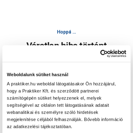
Hoppá ...
Váratlan hiba történt
Dolgozunk a hiba javításán. Egy kis türelmet kérünk.
Weboldalunk sütiket használ
A praktiker.hu weboldal látogatásakor Ön hozzájárul,
Oldal újratöltése
hogy a Praktiker Kft. és szerződött partnerei
számítógépén sütiket helyezzenek el, melyek
segítségével az oldalon tett látogatásának adatait
webanalitikai és személyre szóló hirdetések
megjelenítése céljából felhasználják. Bővebb információ
az adatkezelési tájékoztatóban.