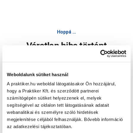
Hoppá ...
Váratlan hiba történt
Dolgozunk a hiba javításán. Egy kis türelmet kérünk.
Weboldalunk sütiket használ
A praktiker.hu weboldal látogatásakor Ön hozzájárul,
Oldal újratöltése
hogy a Praktiker Kft. és szerződött partnerei
számítógépén sütiket helyezzenek el, melyek
segítségével az oldalon tett látogatásának adatait
webanalitikai és személyre szóló hirdetések
megjelenítése céljából felhasználják. Bővebb információ
az adatkezelési tájékoztatóban.