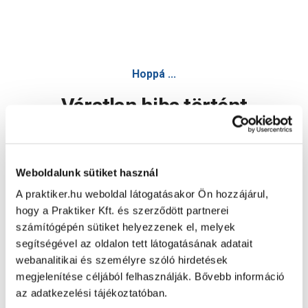
Hoppá ...
Váratlan hiba történt
Dolgozunk a hiba javításán. Egy kis türelmet kérünk.
Weboldalunk sütiket használ
A praktiker.hu weboldal látogatásakor Ön hozzájárul,
Oldal újratöltése
hogy a Praktiker Kft. és szerződött partnerei
számítógépén sütiket helyezzenek el, melyek
segítségével az oldalon tett látogatásának adatait
webanalitikai és személyre szóló hirdetések
megjelenítése céljából felhasználják. Bővebb információ
az adatkezelési tájékoztatóban.