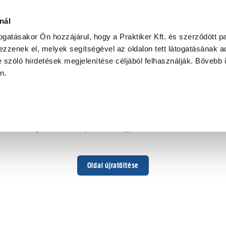
nál
togatásakor Ön hozzájárul, hogy a Praktiker Kft. és szerződött pa
zzenek el, melyek segítségével az oldalon tett látogatásának ad
 szóló hirdetések megjelenítése céljából felhasználják. Bővebb 
Hoppá ...
an.
Váratlan hiba történt
Dolgozunk a hiba javításán. Egy kis türelmet kérünk.
Oldal újratöltése