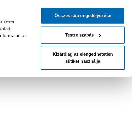
Összes süti engedélyezése
rtnerei
atait
Testre szabás
információ az
Kizárólag az elengedhetetlen
sütiket használja