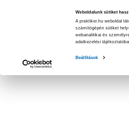
Weboldalunk sütiket hasz
A praktiker.hu weboldal lá
számítógépén sütiket helye
webanalitikai és személyre
adatkezelési tájékoztatób
Beállítások