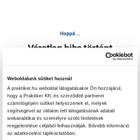
Hoppá ...
Váratlan hiba történt
Dolgozunk a hiba javításán. Egy kis türelmet kérünk.
Weboldalunk sütiket használ
A praktiker.hu weboldal látogatásakor Ön hozzájárul,
Oldal újratöltése
hogy a Praktiker Kft. és szerződött partnerei
számítógépén sütiket helyezzenek el, melyek
segítségével az oldalon tett látogatásának adatait
webanalitikai és személyre szóló hirdetések
megjelenítése céljából felhasználják. Bővebb információ
az adatkezelési tájékoztatóban.