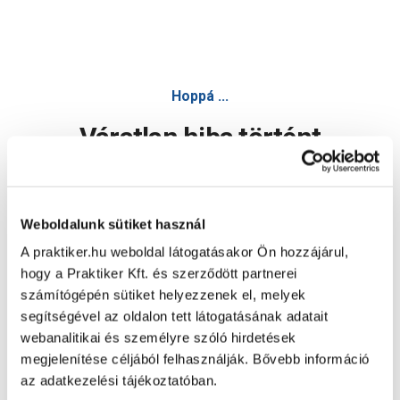
Hoppá ...
Váratlan hiba történt
Dolgozunk a hiba javításán. Egy kis türelmet kérünk.
Weboldalunk sütiket használ
A praktiker.hu weboldal látogatásakor Ön hozzájárul,
Oldal újratöltése
hogy a Praktiker Kft. és szerződött partnerei
számítógépén sütiket helyezzenek el, melyek
segítségével az oldalon tett látogatásának adatait
webanalitikai és személyre szóló hirdetések
megjelenítése céljából felhasználják. Bővebb információ
az adatkezelési tájékoztatóban.